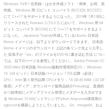
Windows 10/8.1 住所録・はがき作成ソフト ・簡単、お得、高
性能。 Windows 用 32ビット コンパイラ (BCC32X, BCC32C)
にて C++17 をサポートするようになった。 2019年 7月19日に
リリースされた Release 2 (10.3.2) において、Windows 用 64
ビット コンパイラ (BCC64) にて C++17 をサポートするよう
になった。 Japanese Teamが作成しているUbuntu 日本語
Remix イメージは、以下よりダウンロードできます。 日本語
Remix イメージのダウンロード 上記の各リンク先より入手し
た 拡張子が「iso」のファイルをDVD-Rに書き込む方法 につい
ては、以下のページを参照してください。 Adobe Prelude CC
2020 64bit 日本語版 Windows版動作環境対応OS： Windows
10（64 ビット）日本語版バージョン 1703 以降（必須）
CPU： Intel 第 6 世代以降 CPUメモリ： 16 GB の RAM（32 GB
推奨）メディア：ダウンロード版商品紹介Preludeは、直感的
かつ効率的にメディアファイル管理とメタデータ入力ができ
る Windows 10 64ビットマシンでPython Anaconda環境用の
xgboostを構築しようとしていました。 Git、mingw64、およ