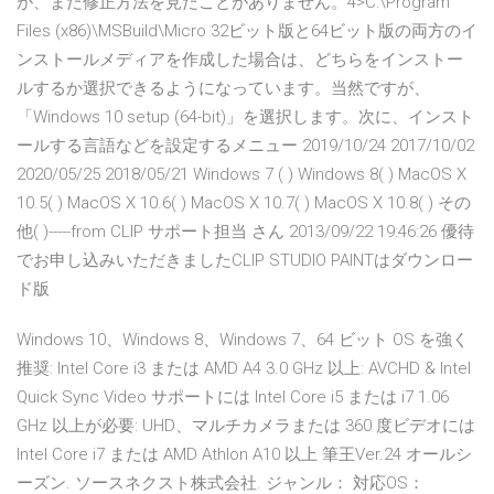
が、まだ修正方法を見たことがありません。4>C:\Program
Files (x86)\MSBuild\Micro 32ビット版と64ビット版の両方のイ
ンストールメディアを作成した場合は、どちらをインストー
ルするか選択できるようになっています。当然ですが、
「Windows 10 setup (64-bit)」を選択します。次に、インスト
ールする言語などを設定するメニュー 2019/10/24 2017/10/02
2020/05/25 2018/05/21 Windows 7 ( ) Windows 8( ) MacOS X
10.5( ) MacOS X 10.6( ) MacOS X 10.7( ) MacOS X 10.8( ) その
他( )-----from CLIP サポート担当 さん 2013/09/22 19:46:26 優待
でお申し込みいただきましたCLIP STUDIO PAINTはダウンロー
ド版
Windows 10、Windows 8、Windows 7、64 ビット OS を強く
推奨: Intel Core i3 または AMD A4 3.0 GHz 以上: AVCHD & Intel
Quick Sync Video サポートには Intel Core i5 または i7 1.06
GHz 以上が必要: UHD、マルチカメラまたは 360 度ビデオには
Intel Core i7 または AMD Athlon A10 以上 筆王Ver.24 オールシ
ーズン. ソースネクスト株式会社. ジャンル： 対応OS：