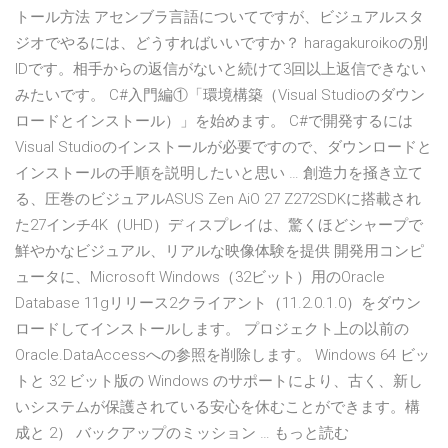
トール方法 アセンブラ言語についてですが、ビジュアルスタ
ジオでやるには、どうすればいいですか？ haragakuroikoの別
IDです。相手からの返信がないと続けて3回以上返信できない
みたいです。 C#入門編①「環境構築（Visual Studioのダウン
ロードとインストール）」を始めます。 C#で開発するには
Visual Studioのインストールが必要ですので、ダウンロードと
インストールの手順を説明したいと思い … 創造力を掻き立て
る、圧巻のビジュアルASUS Zen AiO 27 Z272SDKに搭載され
た27インチ4K（UHD）ディスプレイは、驚くほどシャープで
鮮やかなビジュアル、リアルな映像体験を提供 開発用コンピ
ュータに、Microsoft Windows（32ビット）用のOracle
Database 11gリリース2クライアント（11.2.0.1.0）をダウン
ロードしてインストールします。 プロジェクト上の以前の
Oracle.DataAccessへの参照を削除します。 Windows 64 ビッ
トと 32 ビット版の Windows のサポートにより、古く、新し
いシステムが保護されている安心を休むことができます。構
成と 2） バックアップのミッション … もっと読む