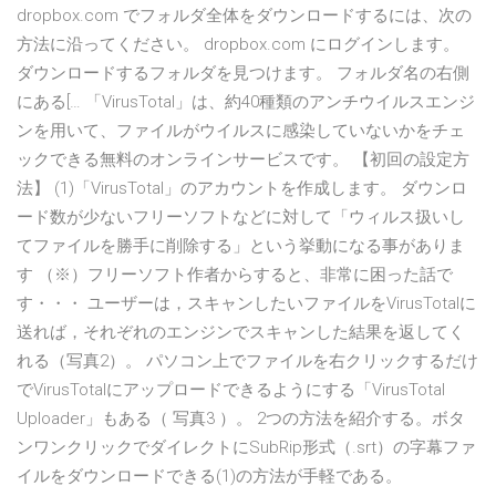
dropbox.com でフォルダ全体をダウンロードするには、次の
方法に沿ってください。 dropbox.com にログインします。
ダウンロードするフォルダを見つけます。 フォルダ名の右側
にある[… 「VirusTotal」は、約40種類のアンチウイルスエンジ
ンを用いて、ファイルがウイルスに感染していないかをチェ
ックできる無料のオンラインサービスです。 【初回の設定方
法】 (1)「VirusTotal」のアカウントを作成します。 ダウンロ
ード数が少ないフリーソフトなどに対して「ウィルス扱いし
てファイルを勝手に削除する」という挙動になる事がありま
す （※）フリーソフト作者からすると、非常に困った話で
す・・・ ユーザーは，スキャンしたいファイルをVirusTotalに
送れば，それぞれのエンジンでスキャンした結果を返してく
れる（写真2）。 パソコン上でファイルを右クリックするだけ
でVirusTotalにアップロードできるようにする「VirusTotal
Uploader」もある（ 写真3 ）。 2つの方法を紹介する。ボタ
ンワンクリックでダイレクトにSubRip形式（.srt）の字幕ファ
イルをダウンロードできる(1)の方法が手軽である。