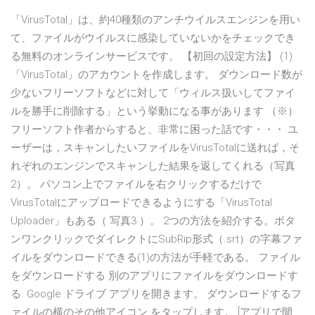
「VirusTotal」は、約40種類のアンチウイルスエンジンを用い
て、ファイルがウイルスに感染していないかをチェックでき
る無料のオンラインサービスです。 【初回の設定方法】 (1)
「VirusTotal」のアカウントを作成します。 ダウンロード数が
少ないフリーソフトなどに対して「ウィルス扱いしてファイ
ルを勝手に削除する」という挙動になる事があります （※）
フリーソフト作者からすると、非常に困った話です・・・ ユ
ーザーは，スキャンしたいファイルをVirusTotalに送れば，そ
れぞれのエンジンでスキャンした結果を返してくれる（写真
2）。 パソコン上でファイルを右クリックするだけで
VirusTotalにアップロードできるようにする「VirusTotal
Uploader」もある（ 写真3 ）。 2つの方法を紹介する。ボタ
ンワンクリックでダイレクトにSubRip形式（.srt）の字幕ファ
イルをダウンロードできる(1)の方法が手軽である。 ファイル
をダウンロードする 別のアプリにファイルをダウンロードす
る. Google ドライブ アプリを開きます。 ダウンロードするフ
ァイルの横のその他アイコン をタップします。 [アプリで開