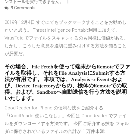
ンストールを実行できません。
9 Comments
2019年12月4日 すぐにでもブックマークすることをお勧めし
たいと思う。 Threat Intelligence Portalの利用に加えて、
VirusTotalでファイルをスキャンするのも同様に価値がある。
しかし、こうした意見を適切に重み付けする方法を知ること
が肝要だ。
その場合、File Fetchを使って端末からRemoteでファ
イルを取得し、それをFile AnalysisにSubmitする方
法が有用です。 本項では、Analysis -> Eventsおよ
び、Device Trajectoryからの、検体のRemoteでの取
得、および、Sandboxへ自動送信を行う方法を説明
いたします。
GoodReader for iPhone の便利な技をご紹介する
「GoodReader使いこなし」。今回は GoodReader でファイ
ルをダウンロードする方法です。 今回ご紹介する技を フォル
ダに保存されているファイルの合計が 1 万件未満;