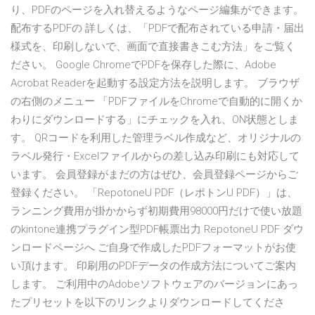
り、PDFのページを入れ替えるようなページ編集ができます。
配布するPDFの 詳しくは、「PDFで配布されている申請・届出
様式を、印刷しないで、画面で直接書きこむ方法」をご覧く
ださい。 Google ChromeでPDFを保存した際に、Adobe
Acrobat Readerを起動する設定方法を説明します。 ブラウザ
の右側のメニュー 「PDFファイルをChromeで自動的に開くか
わりにダウンロードする」にチェックを入れ、ON状態としま
す。 QRコードを利用した管理ラベル作成など、オリジナルの
ラベル発行・Excelファイルからの差し込み印刷にも対応して
います。 会員登録がまだの方はぜひ、会員登録ページからご
登録ください。 「RepotoneU PDF（レポトンU PDF）」は、
ランニング費用が掛かからず初期費用98000円だけで使い放題
のkintone連携プラグイン型PDF帳票出力 RepotoneU PDF ダウ
ンロードページへ ご自身で作成したPDFフォーマットがお使
い頂けます。 印刷用のPDFデータの作成方法についてご案内
します。 ご利用中のAdobeソフトウェアのバージョンにあっ
たプリセットを以下のリンクよりダウンロードしてくださ