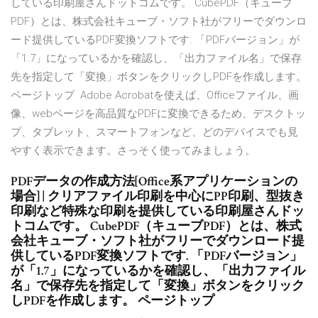
している印刷屋さんドットコムです。 CubePDF（キューブ
PDF）とは、株式会社キューブ・ソフト社がフリーでダウンロ
ード提供しているPDF変換ソフトです. 「PDFバージョン」が
「1.7」になっているかを確認し、「出力ファイル名」で保存
先を指定して「変換」ボタンをクリックしPDFを作成します。
ページトップ Adobe Acrobatを使えば、Officeファイル、画
像、webページを高品質なPDFに変換できるため、デスクトッ
プ、タブレット、スマートフォンなど、どのデバイスでも見
やすく表示できます。さっそく使ってみましょう。
PDFデータの作成方法[Office系アプリケーションの
場合] | クリアファイル印刷を中心にPP印刷、型抜き
印刷など特殊な印刷を提供している印刷屋さんドッ
トコムです。 CubePDF（キューブPDF）とは、株式
会社キューブ・ソフト社がフリーでダウンロード提
供しているPDF変換ソフトです. 「PDFバージョン」
が「1.7」になっているかを確認し、「出力ファイル
名」で保存先を指定して「変換」ボタンをクリック
しPDFを作成します。 ページトップ