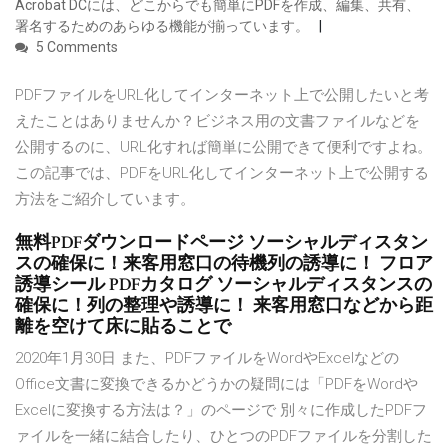
Acrobat DCには、どこからでも簡単にPDFを作成、編集、共有、
署名するためのあらゆる機能が揃っています。
5 Comments
PDFファイルをURL化してインターネット上で公開したいと考
えたことはありませんか？ビジネス用の文書ファイルなどを
公開するのに、URL化すれば簡単に公開できて便利ですよね。
この記事では、PDFをURL化してインターネット上で公開する
方法をご紹介しています。
無料PDFダウンロードページ ソーシャルディスタン
スの確保に！来客用窓口の待機列の誘導に！ フロア
誘導シール PDFカタログ ソーシャルディスタンスの
確保に！列の整理や誘導に！ 来客用窓口などから距
離を空けて床に貼ることで
2020年1月30日 また、PDFファイルをWordやExcelなどの
Office文書に変換できるかどうかの疑問には「PDFをWordや
Excelに変換する方法は？」のページで 別々に作成したPDFフ
ァイルを一緒に結合したり、ひとつのPDFファイルを分割した