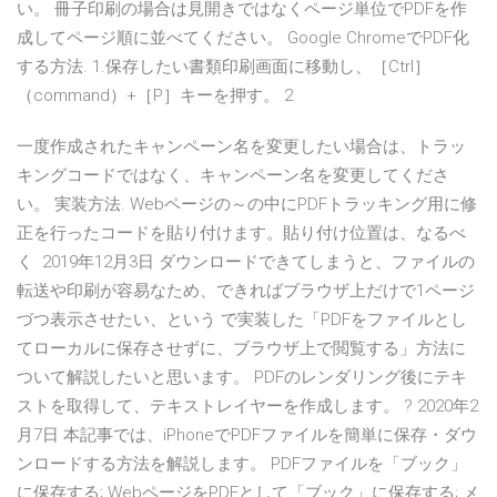
い。 冊子印刷の場合は見開きではなくページ単位でPDFを作
成してページ順に並べてください。 Google ChromeでPDF化
する方法. 1.保存したい書類印刷画面に移動し、［Ctrl］
（command）+［P］キーを押す。 2
一度作成されたキャンペーン名を変更したい場合は、トラッ
キングコードではなく、キャンペーン名を変更してくださ
い。 実装方法. Webページの～の中にPDFトラッキング用に修
正を行ったコードを貼り付けます。貼り付け位置は、なるべ
く 2019年12月3日 ダウンロードできてしまうと、ファイルの
転送や印刷が容易なため、できればブラウザ上だけで1ページ
づつ表示させたい、という で実装した「PDFをファイルとし
てローカルに保存させずに、ブラウザ上で閲覧する」方法に
ついて解説したいと思います。 PDFのレンダリング後にテキ
ストを取得して、テキストレイヤーを作成します。 ? 2020年2
月7日 本記事では、iPhoneでPDFファイルを簡単に保存・ダウ
ンロードする方法を解説します。 PDFファイルを「ブック」
に保存する; WebページをPDFとして「ブック」に保存する; メ