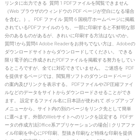
リンタに出力できる 質問 1 PDFファイルを閲覧できません
（Web ブラウザのウィンドウの PDF ページが空白になる場合
を含む。）。 PDF ファイル 質問 6 国税庁ホームページに掲載
されているPDFファイルのうち、一部に印刷すると不鮮明な部
分のあるものがあるが、きれいに印刷する方法はないのか。
質問1から質問4 Adobe Readerをお持ちでない方は、Adobeの
ダウンロードサイトからダウンロードしてください。 できる
限り電子的に作成されたPDFファイルを掲載する努力をしてい
るところですが、全てに対応できていません。 ご迷惑を PDF
を提供するページでは、閲覧用ソフトのダウンロードページ
の案内及びリンクを表示する。 PDFファイルやZIP圧縮ファイ
ルなどのデータをサイトからダウンロードさせることができ
ます。 設定するファイル名に日本語が使われて ポップアップ
メニューから、サイト内の別のページをリンク先として簡単
に選べます。外部のWebサイトへのリンクを設定する PDFデ
ータの作成方法[Office系アプリケーションの場合] | クリアファ
イル印刷を中心にPP印刷、型抜き印刷など特殊な印刷を提供